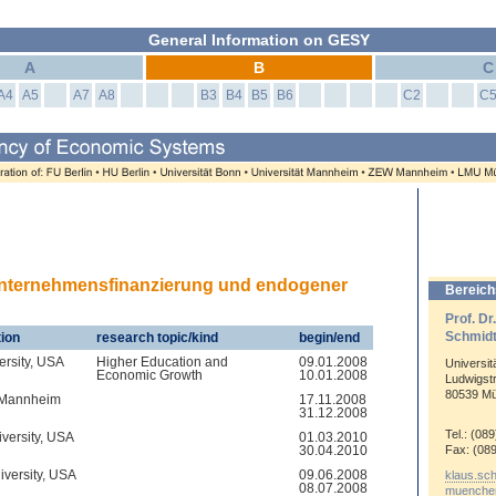
General Information on GESY
A
B
C
A4
A5
A7
A8
B3
B4
B5
B6
C2
C
Unternehmensfinanzierung und endogener
Bereich
Prof. Dr
Schmid
tion
research topic/kind
begin/end
ersity, USA
Higher Education and
09.01.2008
Universi
Economic Growth
10.01.2008
Ludwigst
80539 M
f Mannheim
17.11.2008
31.12.2008
Tel.: (08
versity, USA
01.03.2010
30.04.2010
Fax: (08
iversity, USA
09.06.2008
klaus.sc
08.07.2008
muenche