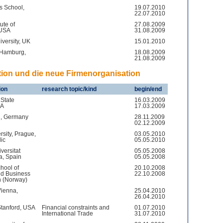
s School,
19.07.2010
22.07.2010
ute of
27.08.2009
 USA
31.08.2009
iversity, UK
15.01.2010
f Hamburg,
18.08.2009
21.08.2009
ation und die neue Firmenorganisation
ion
research topic/kind
begin/end
State
16.03.2009
SA
17.03.2009
, Germany
28.11.2009
02.12.2009
rsity, Prague,
03.05.2010
ic
05.05.2010
versitat
05.05.2008
, Spain
05.05.2008
hool of
20.10.2008
d Business
22.10.2008
n (Norway)
Vienna,
25.04.2010
26.04.2010
 Stanford, USA
Financial constraints and
01.07.2010
International Trade
31.07.2010