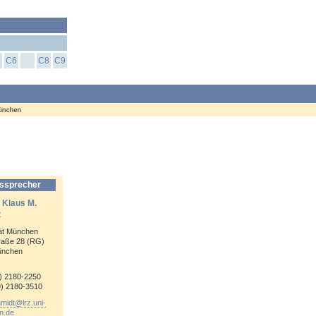
5
C6
C8
C9
ssprecher
. Klaus M.
t
tät München
raße 28 (RG)
ünchen
9) 2180-
2250
9) 2180-
3510
hmidt@
lrz.uni-
n.de