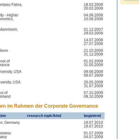
Pompeu Fabra,
18.02.2008
20.02.2008
ity - Higher
04.08.2008
onomics,
10.08.2008
f Mannheim,
01.12.2007
28.02.2008
14.07.2008
27.07.2008
 Bonn
21.10.2009
31.12.2009
ool of
01.02.2009
France
31.05.2009
iversity, USA
09.06.2008
08.07.2008
versity, USA
26.05.2009
31.07.2009
l of
07.10.2009
inland
09.10.2009
eren im Rahmen der Corporate Governance
tion
research topic/kind
begin/end
n, Germany
19.07.2010
19.07.2010
siness
01.07.2009
many
04.07.2009