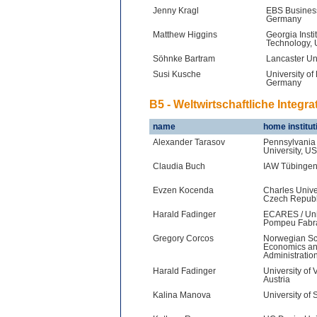
Jenny Kragl
EBS Busines
Germany
Matthew Higgins
Georgia Instit
Technology,
Söhnke Bartram
Lancaster Un
Susi Kusche
University o
Germany
B5 - Weltwirtschaftliche Integr
name
home institut
Alexander Tarasov
Pennsylvania 
University, U
Claudia Buch
IAW Tübingen
Evzen Kocenda
Charles Unive
Czech Republ
Harald Fadinger
ECARES / Uni
Pompeu Fabra
Gregory Corcos
Norwegian Sc
Economics an
Administratio
Harald Fadinger
University of 
Austria
Kalina Manova
University of