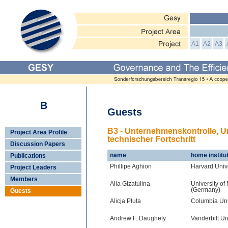
A1
A2
A3
B
Guests
B3 - Unternehmenskontrolle, 
Project Area Profile
technischer Fortschritt
Discussion Papers
name
home institu
Publications
Phillipe Aghion
Harvard Univ
Project Leaders
Members
Alia Gizatulina
University o
(Germany)
Guests
Alicja Pluta
Columbia Uni
Andrew F. Daughety
Vanderbilt Un