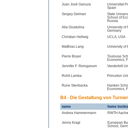
Juan José Ganuza
Universitat 
Spain
Sergey Gelman
State Univers
School of Ec
Russia
Alia Gizatulina
University o
Germany
Christian Hellwig
UCLA, USA
Matthias Lang
University of
Pierre Boyer
Toulouse Sch
Economics, 
Jennifer F. Reinganum
Vanderbilt Un
Rohit Lamba
Princeton Uni
Rune Stenbacka
Hanken Schoo
Economics, F
B4 - Die Gestaltung von Turni
name
home institu
Andrea Hammermann
RWTH Aache
Jenny Kragl
European Bu
School, Ger